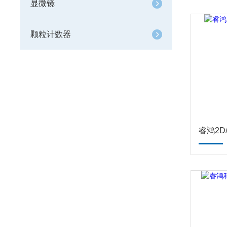
显微镜
颗粒计数器
睿鸿2D