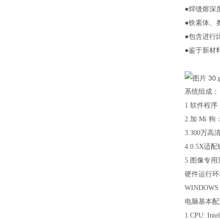
●焊缝熔深
●铁素体、
●包含进行
●鉴于新材
系统组成：
1.软
2.加 Mi 
3.30
4.0.5X适
5.图像专用
硬件运行环
WINDOWS 7
电脑基本配
1.CPU: I