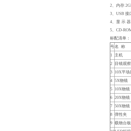
2、内存:2GB
3、USB 接
4、显 示 器
5、CD-RO
标配清单：
号
名 称
1
主机
2
目镜观察
3
10X平
4
5X物镜
5
10X物镜
6
20X物镜
7
50X物镜
8
弹性夹
9
载物台板