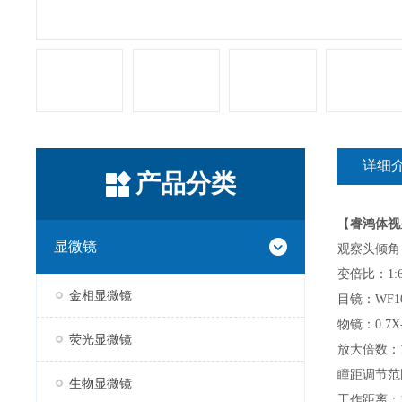
详细
产品分类
【
睿鸿体视
显微镜
观察头倾角
变倍比：1:6
金相显微镜
目镜：WF10
物镜：0.7X-
荧光显微镜
放大倍数：7
瞳距调节范围
生物显微镜
工作距离：1